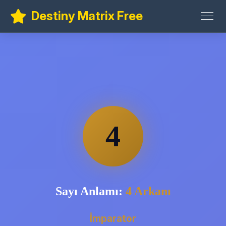
Destiny Matrix Free
4
Sayı Anlamı:
4 Arkanı
İmparator