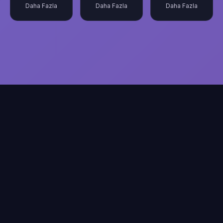
Daha Fazla
Daha Fazla
Daha Fazla
Bu Hesaplayıcı Hakkında
Kadim bilgeliğe ve modern hesaplamalara dayanan
profesyonel numeroloji analizi. Tüm sonuçlar eğlence ve
kendini keşfetme amaçlıdır.
Kader Matrisi