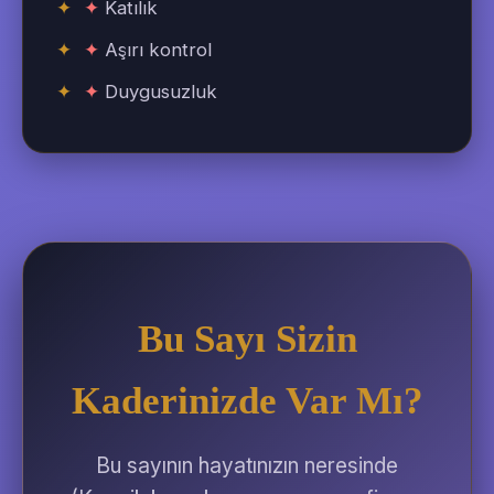
✦
Katılık
✦
Aşırı kontrol
✦
Duygusuzluk
Bu Sayı Sizin
Kaderinizde Var Mı?
Bu sayının hayatınızın neresinde